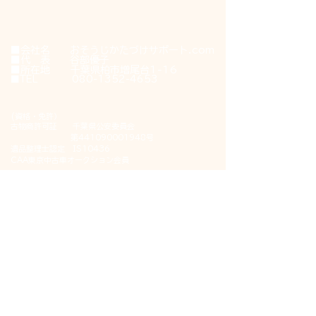
​会社概要
■会社名 おそうじかたづけサポート.com
​■代 表 谷部優子​
■所在地 千葉県柏市増尾台1-16
■TEL
080-1352-4653
(資格・免許）
古物商許可証 千葉県公安委員会
第441090001948号
遺品整理士認定 IS10436
CAA東京中古車オークション会員
■ホーム
■不用品かたづけ
​■遺品整理・生前整理
​■ハウスクリーニング
■空室クリーニング