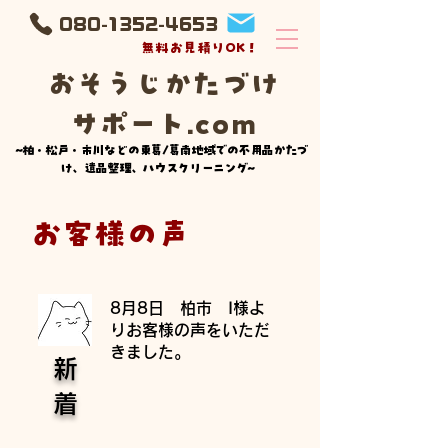
080-1352-4653
無料お見積りOK！
​おそうじかたづけ
サポート.com
~柏・松戸・市川などの東葛/葛南地域での不用品かたづ
け、遺品整理、ハウスクリーニング~
お客様の声
​8月8日 柏市 I様よ
りお客様の声をいただ
きました。
​新
着